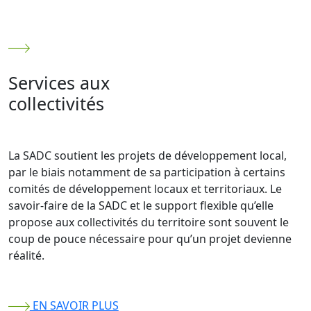
S
e
r
v
i
c
e
s
a
u
x
c
o
l
l
e
c
t
i
v
i
t
é
s
La SADC soutient les projets de développement local,
par le biais notamment de sa participation à certains
comités de développement locaux et territoriaux. Le
savoir-faire de la SADC et le support flexible qu’elle
propose aux collectivités du territoire sont souvent le
coup de pouce nécessaire pour qu’un projet devienne
réalité.
EN SAVOIR PLUS