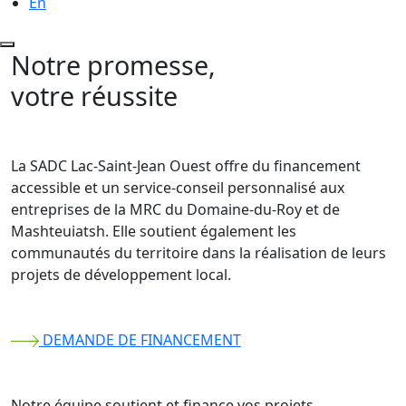
En
N
o
t
r
e
p
r
o
m
e
s
s
e
,
v
o
t
r
e
r
é
u
s
s
i
t
e
La SADC Lac-Saint-Jean Ouest offre du financement
accessible et un service-conseil personnalisé aux
entreprises de la MRC du Domaine-du-Roy et de
Mashteuiatsh. Elle soutient également les
communautés du territoire dans la réalisation de leurs
projets de développement local.
DEMANDE DE FINANCEMENT
Notre équipe soutient et finance vos projets