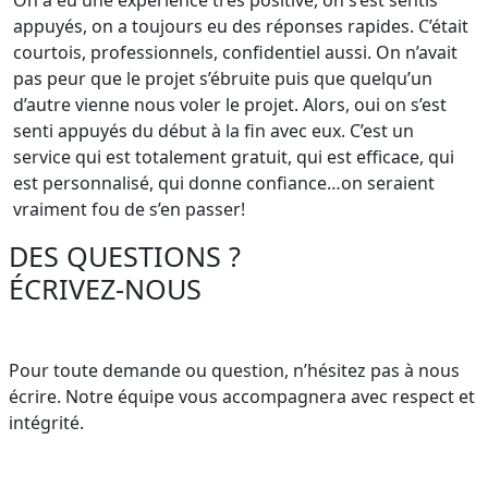
appuyés, on a toujours eu des réponses rapides. C’était
courtois, professionnels, confidentiel aussi. On n’avait
pas peur que le projet s’ébruite puis que quelqu’un
d’autre vienne nous voler le projet. Alors, oui on s’est
senti appuyés du début à la fin avec eux. C’est un
service qui est totalement gratuit, qui est efficace, qui
est personnalisé, qui donne confiance…on seraient
vraiment fou de s’en passer!
D
E
S
Q
U
E
S
T
I
O
N
S
?
É
C
R
I
V
E
Z
-
N
O
U
S
Pour toute demande ou question, n’hésitez pas à nous
écrire. Notre équipe vous accompagnera avec respect et
intégrité.